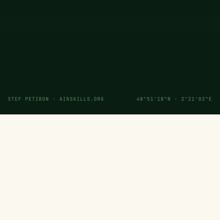
STEF PETIBON · AIRSKILLS.ORG
48°51'18"N · 2°21'03"E
— MÉTHODE VALIDÉE PAR
OPENAI
GOOGLE AI
PERPLEXITY